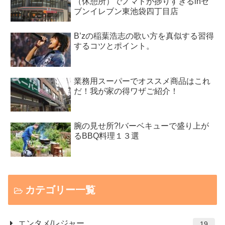
（休憩所）でノマドが捗りすぎるinセ
ブンイレブン東池袋四丁目店
B’zの稲葉浩志の歌い方を真似する習得
するコツとポイント。
業務用スーパーでオススメ商品はこれ
だ！我が家の得ワザご紹介！
腕の見せ所?!バーベキューで盛り上が
るBBQ料理１３選
カテゴリー一覧
エンタメ/レジャー
19