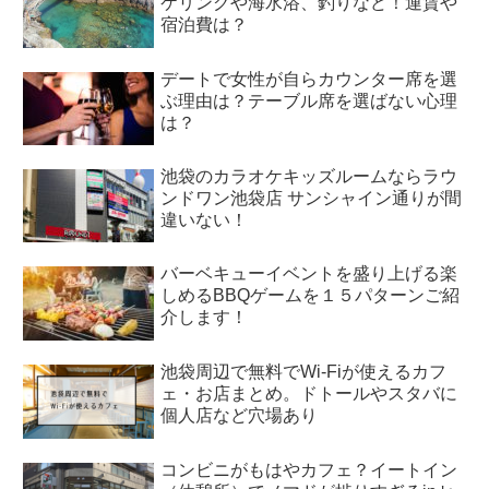
ケリングや海水浴、釣りなど！運賃や
宿泊費は？
デートで女性が自らカウンター席を選
ぶ理由は？テーブル席を選ばない心理
は？
池袋のカラオケキッズルームならラウ
ンドワン池袋店 サンシャイン通りが間
違いない！
バーベキューイベントを盛り上げる楽
しめるBBQゲームを１５パターンご紹
介します！
池袋周辺で無料でWi-Fiが使えるカフ
ェ・お店まとめ。ドトールやスタバに
個人店など穴場あり
コンビニがもはやカフェ？イートイン