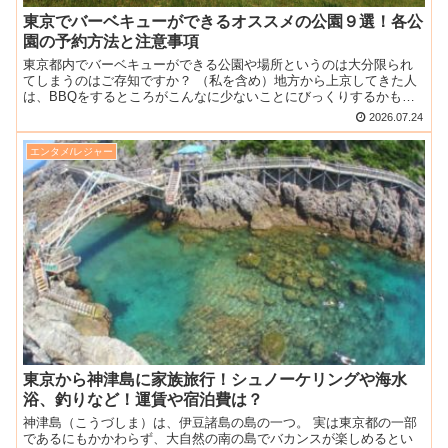
東京でバーベキューができるオススメの公園９選！各公
園の予約方法と注意事項
東京都内でバーベキューができる公園や場所というのは大分限られ
てしまうのはご存知ですか？ （私を含め）地方から上京してきた人
は、BBQをするところがこんなに少ないことにびっくりするかもし
れません。 人口が多いとゴミ捨てなどマナーが悪い人も出て...
2026.07.24
エンタメ/レジャー
東京から神津島に家族旅行！シュノーケリングや海水
浴、釣りなど！運賃や宿泊費は？
神津島（こうづしま）は、伊豆諸島の島の一つ。 実は東京都の一部
であるにもかかわらず、大自然の南の島でバカンスが楽しめるとい