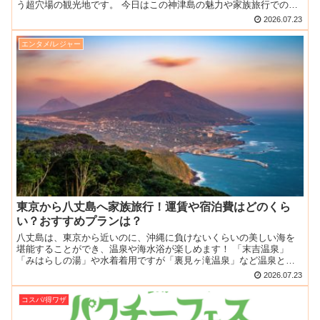
う超穴場の観光地です。 今日はこの神津島の魅力や家族旅行でのア
ドバイス、運賃や旅費などについて情報をまとめました。 神...
2026.07.23
エンタメ/レジャー
東京から八丈島へ家族旅行！運賃や宿泊費はどのくら
い？おすすめプランは？
八丈島は、東京から近いのに、沖縄に負けないくらいの美しい海を
堪能することができ、温泉や海水浴が楽しめます！ 「末吉温泉」
「みはらしの湯」や水着着用ですが「裏見ヶ滝温泉」など温泉と海
水浴が一度にできるスポットが充実しています。 絶景ポイントと...
2026.07.23
コスパ/得ワザ