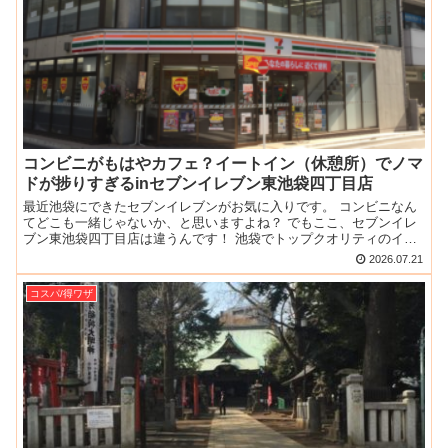
コンビニがもはやカフェ？イートイン（休憩所）でノマ
ドが捗りすぎるinセブンイレブン東池袋四丁目店
最近池袋にできたセブンイレブンがお気に入りです。 コンビニなん
てどこも一緒じゃないか、と思いますよね？ でもここ、セブンイレ
ブン東池袋四丁目店は違うんです！ 池袋でトップクオリティのイー
トイン！ ビルの一階が通常のコンビニスペースなんですが...
2026.07.21
コスパ/得ワザ