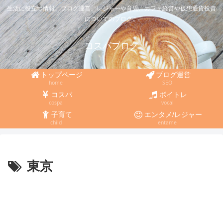
生活に役立つ情報、ブログ運営、レジャーや育児、カフェ経営や仮想通貨投資
についてのブログ。
コスパブログ
トップページ
ブログ運営
home
SEO
コスパ
ボイトレ
cospa
vocal
子育て
エンタメ/レジャー
child
entame
東京