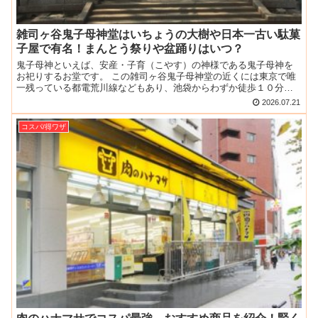
雑司ヶ谷鬼子母神堂はいちょうの大樹や日本一古い駄菓
子屋で有名！まんとう祭りや盆踊りはいつ？
鬼子母神といえば、安産・子育（こやす）の神様である鬼子母神を
お祀りするお堂です。 この雑司ヶ谷鬼子母神堂の近くには東京で唯
一残っている都電荒川線などもあり、池袋からわずか徒歩１０分く
らいの雑司ヶ谷という地名のエリアは昔ながらの風景を残した癒...
2026.07.21
コスパ/得ワザ