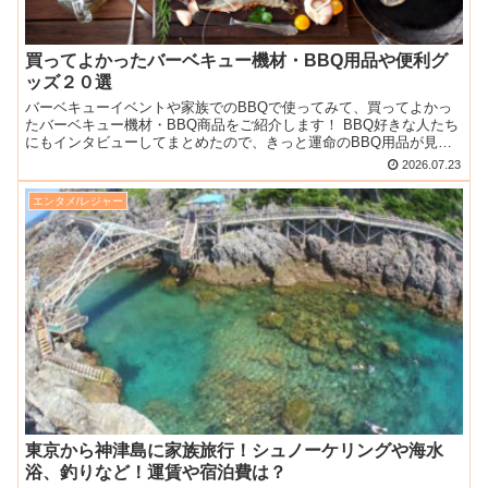
買ってよかったバーベキュー機材・BBQ用品や便利グ
ッズ２０選
バーベキューイベントや家族でのBBQで使ってみて、買ってよかっ
たバーベキュー機材・BBQ商品をご紹介します！ BBQ好きな人たち
にもインタビューしてまとめたので、きっと運命のBBQ用品が見つ
かると思いますよ。 燻製器いぶすくん／尾上製作所 ...
2026.07.23
エンタメ/レジャー
東京から神津島に家族旅行！シュノーケリングや海水
浴、釣りなど！運賃や宿泊費は？