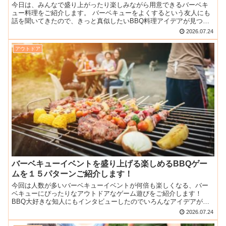
今日は、みんなで盛り上がったり楽しみながら用意できるバーベキ
ュー料理をご紹介します。 バーベキューをよくするという友人にも
話を聞いてきたので、きっと真似したいBBQ料理アイデアが見つか
りますよ！ 豪快！BBQの鉄板で巻かない餃子 餃子と言え...
2026.07.24
アウトドア
バーベキューイベントを盛り上げる楽しめるBBQゲー
ムを１５パターンご紹介します！
今回は人数が多いバーベキューイベントが何倍も楽しくなる、バー
ベキューにぴったりなアウトドアなゲーム遊びをご紹介します！
BBQ大好きな知人にもインタビューしたのでいろんなアイデアが集
まりましたよ。 きっとあなたのBBQにもドンピシャなゲーム...
2026.07.24