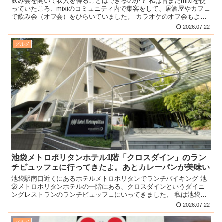
飲み会を開いて収入を得ることはできるのか？ 私は昔まだmixiを使
っていたころ、mixiのコミュニティ内で集客をして、居酒屋やカフェ
で飲み会（オフ会）をひらいていました。 カラオケのオフ会もよく
開催していましたよ。 その当時からイベントでつ...
2026.07.22
グルメ
池袋メトロポリタンホテル1階「クロスダイン」のラン
チビュッフェに行ってきたよ。あとカレーパンが美味い
池袋駅南口近くにあるホテルメトロポリタンでランチバイキング 池
袋メトロポリタンホテルの一階にある、クロスダインというダイニ
ングレストランのランチビュッフェにいってきました。 私は池袋メ
トロポリタンホテルにあるジェクサーフィットネスジムに通っ...
2026.07.22
グルメ