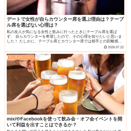
デートで女性が自らカウンター席を選ぶ理由は？テーブ
ル席を選ばない心理は？
私の友人が気になる女性と飲みに行ったときにテーブル席を選ば
ず、 自らカウンターを希望したので、その心理を知りたいと思いま
した！ たしかに、テーブル席とカウンター席では相手との距離感が
全然違いますよね。 筆者（男）は相手の目をみてずっと喋るの...
2026.07.22
エンタメ/レジャー
mixiやFacebookを使って飲み会・オフ会イベントを開
いて利益を出すことはできるか？