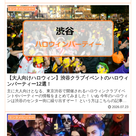
エンタメ/レジャー
【大人向けハロウィン】渋谷クラブイベントのハロウィ
ンパーティー12選！
主に大人向けとなる、東京渋谷で開催されるハロウィンクラブイベ
ントやパーティーの情報をまとめてみました！ いぬ 今年のハロウィ
ンは渋谷のセンター街に繰り出すぞー！ という方はこちらの記事を
見て渋谷ハロウィン（通称シブハロ！）を楽しむプランを立...
2026.07.23
エンタメ/レジャー