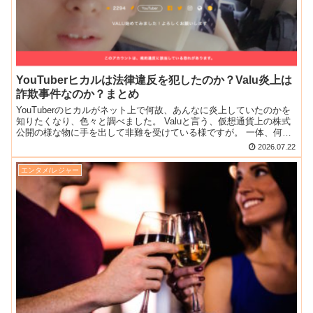
YouTuberヒカルは法律違反を犯したのか？Valu炎上は
詐欺事件なのか？まとめ
YouTuberのヒカルがネット上で何故、あんなに炎上していたのかを
知りたくなり、色々と調べました。 Valuと言う、仮想通貨上の株式
公開の様な物に手を出して非難を受けている様ですが。 一体、何が
悪かったのか、明確な法律違反を犯したのか？ ...
2026.07.22
エンタメ/レジャー