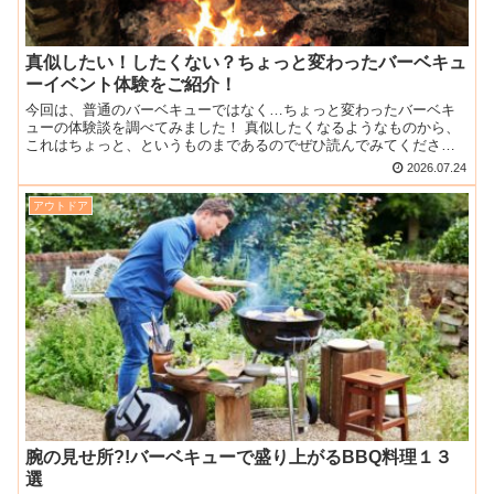
真似したい！したくない？ちょっと変わったバーベキュ
ーイベント体験をご紹介！
今回は、普通のバーベキューではなく…ちょっと変わったバーベキ
ューの体験談を調べてみました！ 真似したくなるようなものから、
これはちょっと、というものまであるのでぜひ読んでみてくださ
い。 １万円分の宝くじで当たった額のみでバーベキュー 内容と...
2026.07.24
アウトドア
腕の見せ所?!バーベキューで盛り上がるBBQ料理１３
選