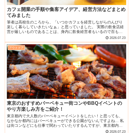
カフェ開業の手順や集客アイデア、経営方法などまとめ
てみました
筆者は高校生のころから、「いつかカフェを経営しながらのんびり
楽しく暮らしていきたいなぁ」と思っていました。 実際の飲食店経
営が厳しいものであることは、身内に飲食経営者もいるので百も承
知です。 なのでかなり慎重に考えて30歳を超えた今でも実行...
2026.07.23
アウトドア
東京のおすすめバーベキュー街コンやBBQイベントの
やり方楽しみ方をご紹介！
東京都内で大人数のバーベキューイベントをしたい！と思っても、
なかなか都内にはバーベキューができる公園がないんですよね… 私
は街コンなどにも仕事で関わっていたりするんですが、東京都内で
バーベキューがしやすい公園や河川敷、オススメのバーベキュー...
2026.07.23