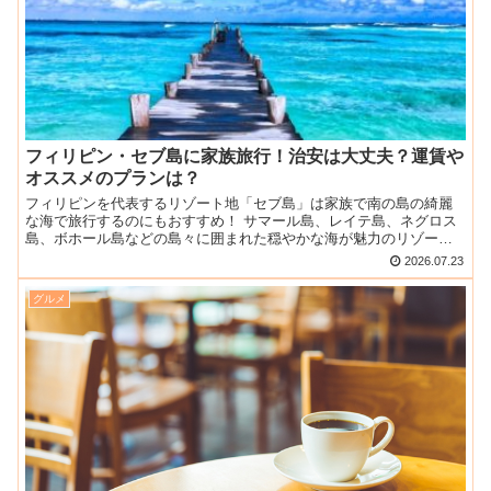
フィリピン・セブ島に家族旅行！治安は大丈夫？運賃や
オススメのプランは？
フィリピンを代表するリゾート地「セブ島」は家族で南の島の綺麗
な海で旅行するのにもおすすめ！ サマール島、レイテ島、ネグロス
島、ボホール島などの島々に囲まれた穏やかな海が魅力のリゾート
です。 リゾートを一歩外に出れば、庶民の暮らしがある素朴な...
2026.07.23
グルメ