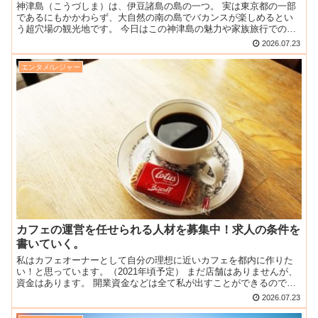
神津島（こうづしま）は、伊豆諸島の島の一つ。 実は東京都の一部
であるにもかかわらず、大自然の南の島でバカンスが楽しめるとい
う超穴場の観光地です。 今日はこの神津島の魅力や家族旅行でのア
ドバイス、運賃や旅費などについて情報をまとめました。 神...
2026.07.23
エンタメ/レジャー
カフェの運営を任せられる人材を募集中！求人の条件を
書いていく。
私はカフェオーナーとして自分の理想に近いカフェを都内に作りた
い！と思っています。（2021年頃予定） まだ店舗はありませんが、
資金はあります。 開業資金などは全て私が出すことができるので、
情熱をもってカフェ運営をしてくれる人材を募集していま...
2026.07.23