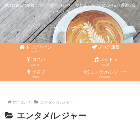
生活に役立つ情報、ブログ運営、レジャーや育児、カフェ経営や仮想通貨投資
についてのブログ。
コスパブログ
トップページ
ブログ運営
home
SEO
コスパ
ボイトレ
cospa
vocal
子育て
エンタメ/レジャー
child
entame
ホーム
エンタメ/レジャー
エンタメ/レジャー