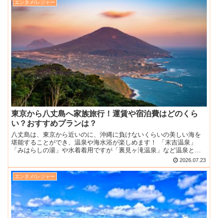
エンタメ/レジャー
東京から八丈島へ家族旅行！運賃や宿泊費はどのくら
い？おすすめプランは？
八丈島は、東京から近いのに、沖縄に負けないくらいの美しい海を
堪能することができ、温泉や海水浴が楽しめます！ 「末吉温泉」
「みはらしの湯」や水着着用ですが「裏見ヶ滝温泉」など温泉と海
水浴が一度にできるスポットが充実しています。 絶景ポイントと...
2026.07.23
エンタメ/レジャー