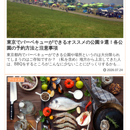
東京でバーベキューができるオススメの公園９選！各公
園の予約方法と注意事項
東京都内でバーベキューができる公園や場所というのは大分限られ
てしまうのはご存知ですか？ （私を含め）地方から上京してきた人
は、BBQをするところがこんなに少ないことにびっくりするかもし
れません。 人口が多いとゴミ捨てなどマナーが悪い人も出て...
2026.07.24
アウトドア