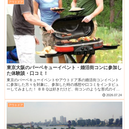
アウトドア
東京大阪のバーベキューイベント・婚活街コンに参加し
た体験談・口コミ！
東京のバーベキューイベントやアウトドア系の婚活街コンイベント
に参加した方々を対象に、参加した時の感想や口コミをインタビュ
ーしてみました！ ＢＢＱは好きだけど、街コンのような形式のイベ
ントのバーベキューって実際どうなの？という人向けに、気にな...
2026.07.24
アウトドア