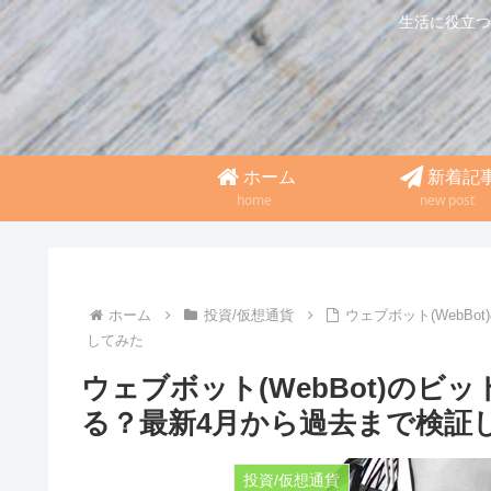
生活に役立つ
ホーム
新着記
home
new post
ホーム
投資/仮想通貨
ウェブボット(WebB
してみた
ウェブボット(WebBot)の
る？最新4月から過去まで検証
投資/仮想通貨