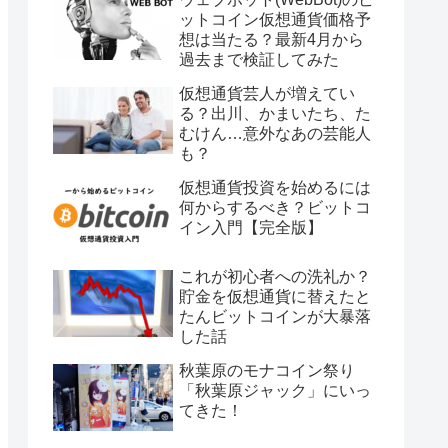
ットコイン仮想通貨価格予
想は当たる？最新4月から
過去まで検証してみた
仮想通貨芸人が増えてい
る？出川、かまいたち、た
むけん…意外なあの芸能人
も？
仮想通貨投資を始めるには
何からするべき？ビットコ
イン入門【完全版】
これが初心者への洗礼か？
貯金を仮想通貨に替えたと
たんビットコインが大暴落
した話
秋葉原のモナコイン祭り
「秋葉原ジャック」にいっ
てきた！