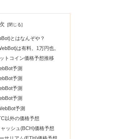
次
bBot)とはなんぞや？
ebBot)は有料。1万円也。
ットコイン価格予想推移
ebBot予測
ebBot予測
ebBot予測
ebBot予測
WebBot予測
TC以外の価格予想
ャッシュ(BCH)価格予想
サリアム(ETH)価格予想