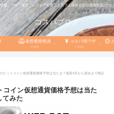
情報、ブログ運営、レジャーや育児、カフェ経営や仮想通貨投資につい
コスパブログ
事
仮想通貨/投資
コスパ/得ワザ
crypto
cospa
ot)のビットコイン仮想通貨価格予想は当たる？最新4月から過去まで検証
ビットコイン仮想通貨価格予想は当た
してみた