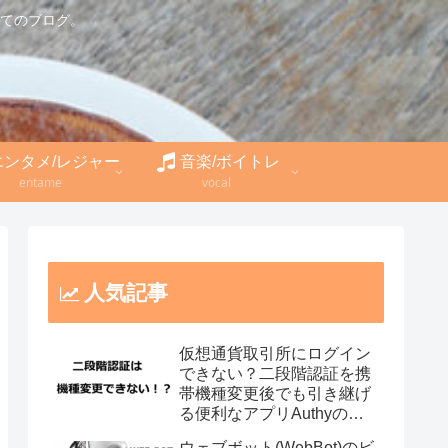
てのブログ。
エンタメ/レジャー
音楽/ボイトレ
entame
vocal
人気記事
仮想通貨取引所にログイン
できない？二段階認証を携
帯機種変更後でも引き継げ
る便利なアプリAuthyの使
い方
ウェブボット(WebBot)のビ