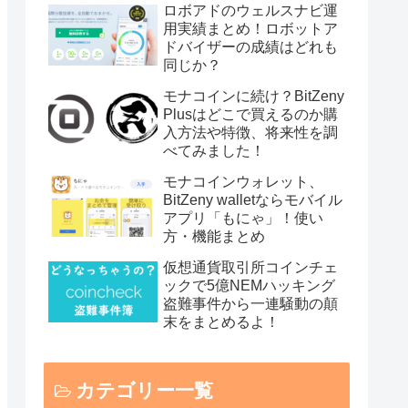
ロボアドのウェルスナビ運
用実績まとめ！ロボットア
ドバイザーの成績はどれも
同じか？
モナコインに続け？BitZeny
Plusはどこで買えるのか購
入方法や特徴、将来性を調
べてみました！
モナコインウォレット、
BitZeny walletならモバイル
アプリ「もにゃ」！使い
方・機能まとめ
仮想通貨取引所コインチェ
ックで5億NEMハッキング
盗難事件から一連騒動の顛
末をまとめるよ！
カテゴリー一覧